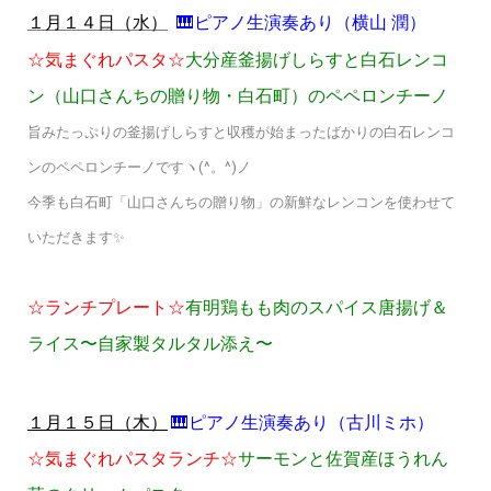
🎹ピアノ生演奏あり（横山 潤）
１月１４日（水）
☆気まぐれパスタ☆
大分産釜揚げしらすと白石レンコ
ン（山口さんちの贈り物・白石町）のペペロンチーノ
旨みたっぷりの釜揚げしらすと収穫が始まったばかりの白石レンコ
ンのペペロンチーノですヽ(^。^)ノ
今季も白石町「山口さんちの贈り物」の新鮮なレンコンを使わせて
いただきます✨
☆ランチプレート☆
有明鶏もも肉のスパイス唐揚げ＆
ライス〜自家製タルタル添え〜
🎹ピアノ生演奏あり（古川ミホ）
１月１５日（木）
☆気まぐれパスタランチ☆
サーモン
と佐賀産ほうれん