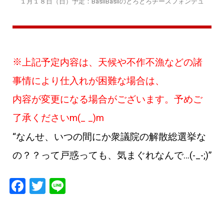
１月１８日（日）予定：BasilBasilのとろとろチーズフォンデュ
※
上記予定内容は、天候や不作不漁などの諸
事情により仕入れが困難な場合は、
内容が変更になる場合がございます。予めご
了承くださいm(_ _)m
“
なんせ、いつの間にか衆議院の解散総選挙な
の？？って戸惑っても、気まぐれなんで
…(-_-;)”
F
T
Li
a
wi
n
c
tt
e