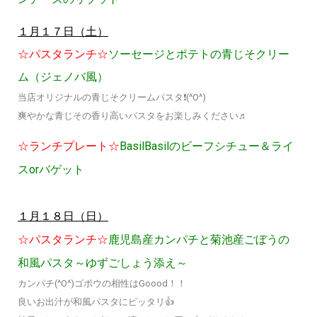
１月１７日（土）
☆パスタランチ☆
ソーセージとポテトの青じそクリー
ム（ジェノバ風）
当店オリジナルの青じそクリームパスタ❗(^O^)
爽やかな青じその香り高いパスタをお楽しみください♬
☆ランチプレート☆
BasilBasilのビーフシチュー＆ライ
スorバゲット
１月１８日（日）
☆パスタランチ☆
鹿児島産カンパチと菊池産ごぼうの
和風パスタ～ゆずごしょう添え～
カンパチ(^O^)ゴボウの相性はGoood！！
良いお出汁が和風パスタにピッタリ👍