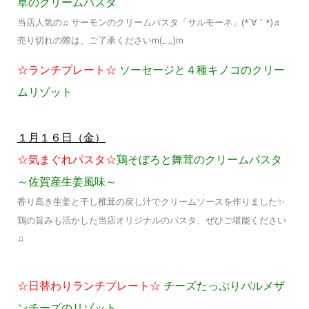
草のクリームパスタ
当店人気の♫ サーモンのクリームパスタ「サルモーネ」(*´∀｀*)♬
売り切れの際は、ご了承くださいm(_ _)m
☆ランチプレート☆
ソーセージと４種キノコのクリー
ムリゾット
１月１６日（金）
☆気まぐれパスタ☆
鶏そぼろと舞茸のクリームパスタ
～佐賀産生姜風味～
香り高き生姜と干し椎茸の戻し汁でクリームソースを作りました✨
鶏の旨みも活かした当店オリジナルのパスタ、ぜひご堪能ください
♫
☆日替わりランチプレート☆
チーズたっぷりパルメザ
ンチーズのリゾット