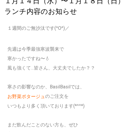
１月１４日（水）〜１月１８日（日）
ランチ内容のお知らせ
１週間のご無沙汰です(^O^)／
先週は今季最強寒波襲来で
寒かったですね〜💧
風も強くて…皆さん、大丈夫でしたか？？
寒さの影響なのか、BasilBasilでは、
のご注文を
お野菜ポタージュ
いつもより多く頂いております(*^^*)
まだ飲んだことのない方も、ぜひ