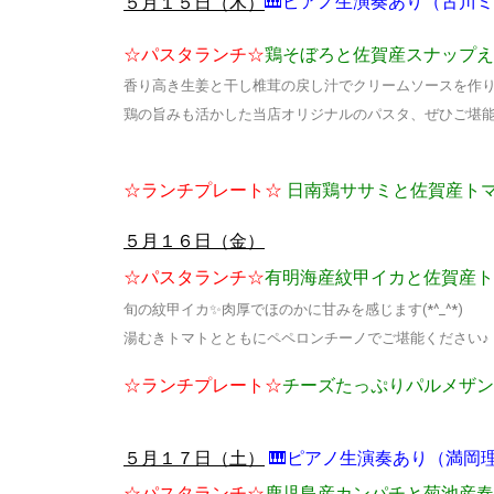
🎹ピアノ生演奏あり（古川
５月１５日（木）
☆パスタランチ☆
鶏そぼろと佐賀産スナップえ
香り高き生姜と干し椎茸の戻し汁でクリームソースを作
鶏の旨みも活かした当店オリジナルのパスタ、ぜひご堪能
☆ランチプレート☆
日南鶏ササミと佐賀産ト
５月１６日（金）
☆パスタランチ☆
有明海産紋甲イカと佐賀産
旬の紋甲イカ✨肉厚でほのかに甘みを感じます(*^_^*)
湯むきトマトとともにペペロンチーノでご堪能ください♪
☆ランチプレート☆
チーズたっぷりパルメザン
🎹ピアノ生演奏あり（満岡
５月１７日（土）
☆パスタランチ☆
鹿児島産カンパチと菊池産春