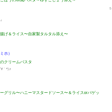
５
♪
揚げ＆ライス〜自家製タルタル添え〜
川ミホ）
のクリームパスタ
∀｀*)♬
ーグリル〜ハニーマスタードソース〜＆ライスorバゲッ