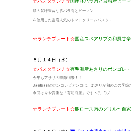
☆パスタランチ☆
国産豚バラ肉と宮崎産ピーマ
脂の旨味豊富な豚バラ肉とピーマン
を使用した当店人気のトマトクリームパスタ♪
☆ランチプレート☆
国産スペアリブの和風甘辛
５月１４日（水）
☆パスタランチ☆
有明海産あさりのボンゴレ・
今年もアサリの季節到来！！
BasilBasilのボンゴレビアンコは、あさりが旬のこの季節だ
今回は今や貴重な「有明海産」ですヽ(^。^)ノ
☆ランチプレート☆
豚ロース肉のグリル〜自家