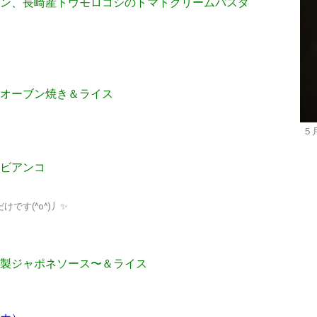
ン、長崎産トウモロコシのトマトクリームパスタ
オーブン焼き＆ライス
５
ビアンコ
けです(^o^)丿✨
製ジャポネソース〜＆ライス