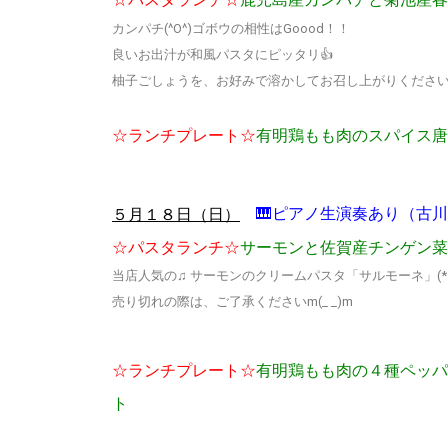
カンパチ(^O^)ゴボウの相性はGoood！！
良いお出汁が和風パスタにピッタリ👍
柚子ごしょうを、お好みで溶かしてお召し上がりください
☆ランチプレート☆
有明鶏もも肉のスパイス唐
🎹ピアノ生演奏あり（古
５月１８日（日）
☆パスタランチ☆
サーモン
と佐賀産チンゲン菜
当店人気の♫ サーモンのクリームパスタ「サルモーネ」(*´
売り切れの際は、ご了承くださいm(_ _)m
☆ランチプレート☆
有明鶏もも肉の４種ペッパ
ト