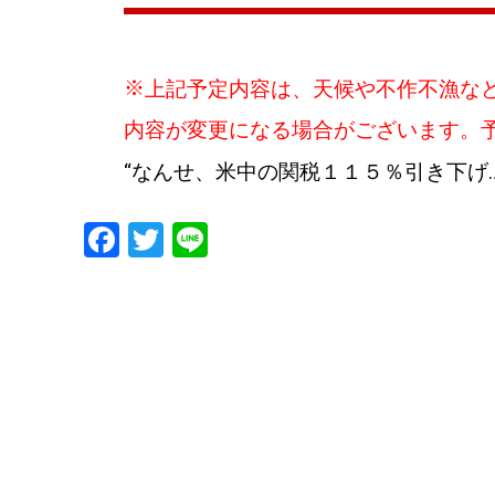
※
上記予定内容は、天候や不作不漁な
内容が変更になる場合がございます。予め
“
なんせ、米中の関税１１５％引き下げ
F
T
Li
a
wi
n
c
tt
e
e
er
b
o
o
k