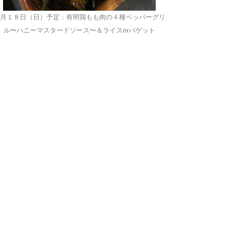
月１８日（日）予定：有明鶏もも肉の４種ペッパーグリ
ル〜ハニーマスタードソース〜＆ライスorバゲット