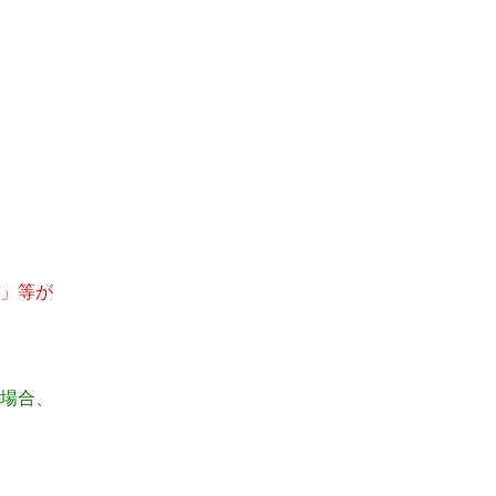
」等が
場合、