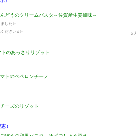
ミホ）
んどうのクリームパスタ～佐賀産生姜風味～
りました✨
ください♫✨
５
マトのあっさりリゾット
トマトのペペロンチーノ
チーズのリゾット
理恵）
ごぼうの和風パスタ～ゆずごしょう添え～