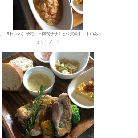
月１５日（木）予定：日南鶏ササミと佐賀産トマトのあっ
さりリゾット