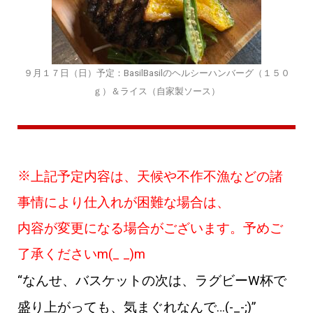
９月１７日（日）予定：BasilBasilのヘルシーハンバーグ（１５０
ｇ）＆ライス（自家製ソース）
※
上記予定内容は、天候や不作不漁などの諸
事情により仕入れが困難な場合は、
内容が変更になる場合がございます。予めご
了承くださいm(_ _)m
“
なんせ、バスケットの次は、ラグビーW杯で
盛り上がっても、気まぐれなんで
…(-_-;)”