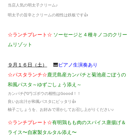
当店人気の明太子クリーム♪
明太子の旨辛とクリームの相性は鉄板です👍
☆ランチプレート☆
ソーセージと４種キノコのクリー
ムリゾット
🎹
ピアノ生演奏あり
９月１６日（土）
☆パスタランチ☆
鹿児島産カンパチと菊池産ごぼうの
和風パスタ～ゆずごしょう添え～
カンパチ(^O^)ゴボウの相性はGoood！！
良いお出汁が和風パスタにピッタリ👍
柚子ごしょうを、お好みで溶かしてお召し上がりください♪
☆ランチプレート☆
有明鶏もも肉のスパイス唐揚げ＆
ライス〜自家製タルタル添え〜