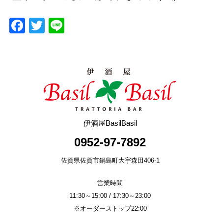
F
T
Li
a
wi
n
c
tt
e
e
er
b
o
o
伊酒屋BasilBasil
k
0952-97-7892
佐賀県佐賀市鍋島町大宇森田406-1
営業時間
11:30～15:00 / 17:30～23:00
※オーダーストップ22:00