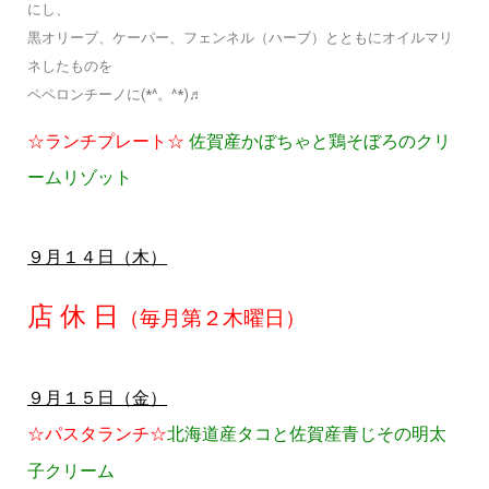
にし、
黒オリーブ、ケーパー、フェンネル（ハーブ）とともにオイルマリ
ネしたものを
ペペロンチーノに(*^。^*)♬
☆ランチプレート☆
佐賀産かぼちゃと鶏そぼろのクリ
ームリゾット
９月１４日（木）
店 休 日
（毎月第２木曜日）
９月１５日（金）
☆パスタランチ☆
北海道産タコと佐賀産青じその明太
子クリーム