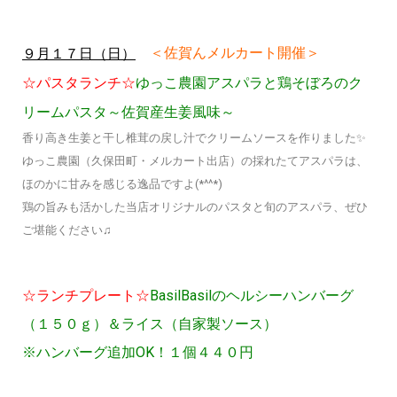
＜佐賀んメルカート開催＞
９月１７日（日）
☆パスタランチ☆
ゆっこ農園アスパラ
と鶏そぼろのク
リームパスタ～佐賀産生姜風味～
香り高き生姜と干し椎茸の戻し汁でクリームソースを作りました✨
ゆっこ農園（久保田町・メルカート出店）の採れたてアスパラは、
ほのかに甘みを感じる逸品ですよ(*^^*)
鶏の旨みも活かした当店オリジナルのパスタと旬のアスパラ、ぜひ
ご堪能ください♫
☆ランチプレート☆
BasilBasilのヘルシーハンバーグ
（１５０ｇ）＆ライス（自家製ソース）
※ハンバーグ追加OK！１個４４０円