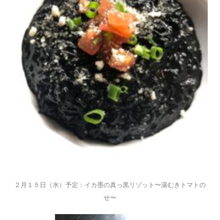
２月１５日（水）予定：イカ墨の真っ黒リゾット〜湯むきトマトの
せ〜