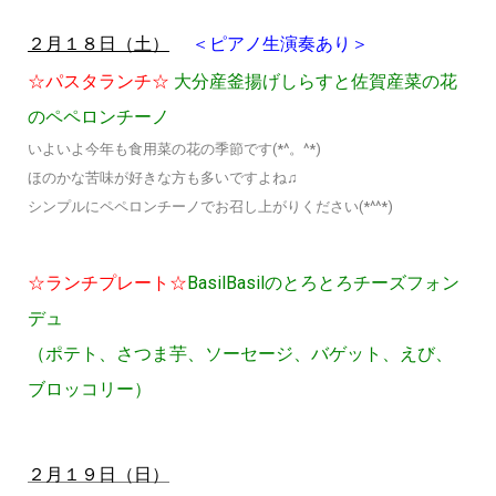
＜ピアノ生演奏あり＞
２月１８日（土）
☆パスタランチ☆
大分産釜揚げしらすと佐賀産菜の花
のペペロンチーノ
いよいよ今年も食用菜の花の季節です(*^。^*)
ほのかな苦味が好きな方も多いですよね♫
シンプルにペペロンチーノでお召し上がりください(*^^*)
☆ランチプレート☆
BasilBasilのとろとろチーズフォン
デュ
（ポテト、さつま芋、ソーセージ、バゲット、えび、
ブロッコリー）
２月１９日（日）