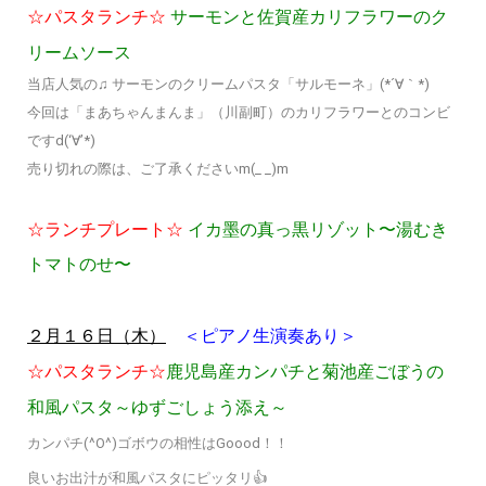
☆パスタランチ☆
サーモンと佐賀産カリフラワーのク
リームソース
当店人気の♫ サーモンのクリームパスタ「サルモーネ」(*´∀｀*)
今回は「まあちゃんまんま」（川副町）のカリフラワーとのコンビ
ですd(‘∀’*)
売り切れの際は、ご了承くださいm(_ _)m
☆ランチプレート☆
イカ墨の真っ黒リゾット〜湯むき
トマトのせ〜
＜ピアノ生演奏あり＞
２月１６日（木）
☆パスタランチ☆
鹿児島産カンパチと菊池産ごぼうの
和風パスタ～ゆずごしょう添え～
カンパチ(^O^)ゴボウの相性はGoood！！
良いお出汁が和風パスタにピッタリ👍