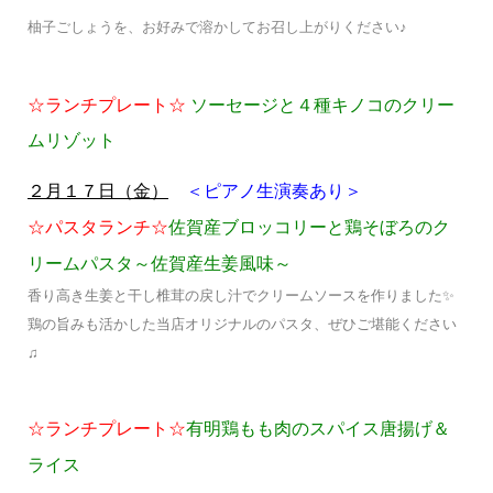
柚子ごしょうを、お好みで溶かしてお召し上がりください♪
☆ランチプレート☆
ソーセージと４種キノコのクリー
ムリゾット
＜ピアノ生演奏あり＞
２月１７日（金）
☆パスタランチ☆
佐賀産ブロッコリーと鶏そぼろのク
リームパスタ～佐賀産生姜風味～
香り高き生姜と干し椎茸の戻し汁でクリームソースを作りました✨
鶏の旨みも活かした当店オリジナルのパスタ、ぜひご堪能ください
♫
☆ランチプレート☆
有明鶏もも肉のスパイス唐揚げ＆
ライス