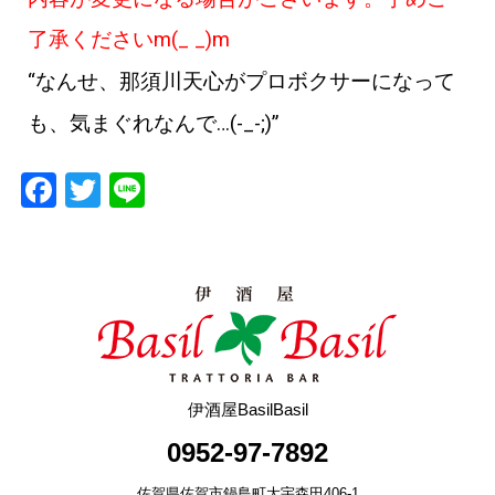
了承くださいm(_ _)m
“
なんせ、那須川天心がプロボクサーになって
も、気まぐれなんで
…(-_-;)”
F
T
Li
a
wi
n
c
tt
e
e
er
b
o
o
伊酒屋BasilBasil
k
0952-97-7892
佐賀県佐賀市鍋島町大宇森田406-1