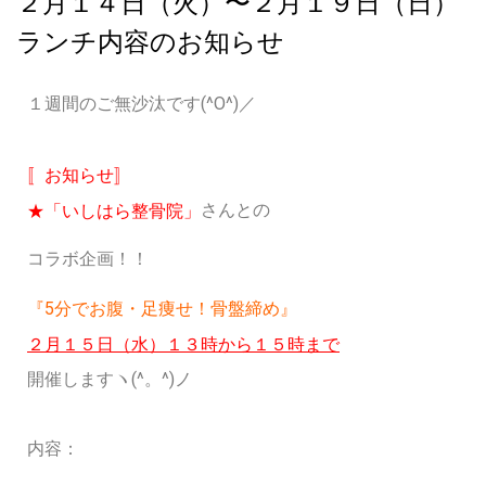
２月１４日（火）〜２月１９日（日）
ランチ内容のお知らせ
１週間のご無沙汰です(^O^)／
〚お知らせ〛
さんとの
★「いしはら整骨院」
コラボ企画！！
『5分でお腹・足痩せ！骨盤締め』
２月１５日（水）１３時から１５時まで
開催しますヽ(^。^)ノ
内容：