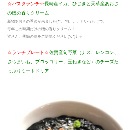
☆パスタランチ☆
長崎産イカ、ひじきと天草産あおさ
の磯の香りクリーム
新物あおさの季節が来ました(*^。^*)、、、というわけで、
毎年この時期だけの磯の香りクリーム！！
皆さん、季節の味をご堪能ください(^o^)丿✨
☆ランチプレート☆
佐賀産旬野菜（ナス、レンコン、
さつまいも、ブロッコリー、玉ねぎなど）のチーズた
っぷりミートドリア