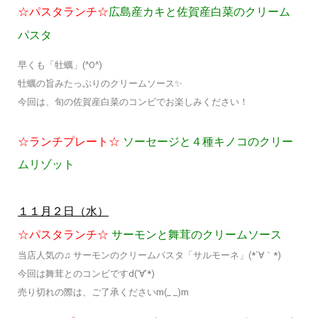
☆パスタランチ☆
広島産カキと佐賀産白菜のクリーム
パスタ
早くも「牡蠣」(^O^)
牡蠣の旨みたっぷりのクリームソース✨
今回は、旬の佐賀産白菜のコンビでお楽しみください！
☆ランチプレート☆
ソーセージと４種キノコのクリー
ムリゾット
１１月２日（水）
☆パスタランチ☆
サーモン
と
舞茸のクリームソース
当店人気の♫ サーモンのクリームパスタ「サルモーネ」(*´∀｀*)
今回は舞茸とのコンビですd(‘∀’*)
売り切れの際は、ご了承くださいm(_ _)m