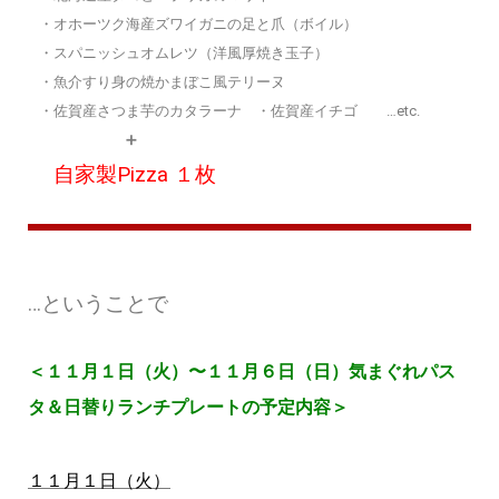
・オホーツク海産ズワイガニの足と爪（ボイル）
・スパニッシュオムレツ（洋風厚焼き玉子）
・魚介すり身の焼かまぼこ風テリーヌ
・佐賀産さつま芋のカタラーナ ・佐賀産イチゴ …etc.
➕
自家製Pizza １枚
…ということで
＜１１月１日（火）〜１１月６日（日）気まぐれパス
タ＆日替りランチプレートの予定内容＞
１１月１日（火）