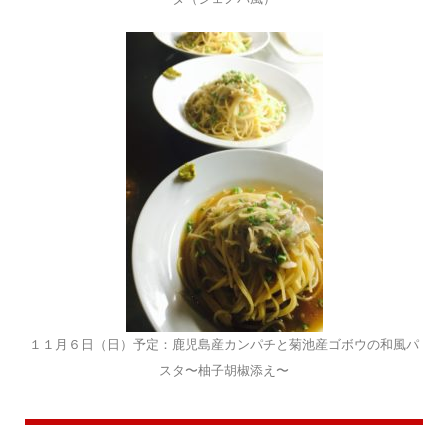
１１月６日（日）予定：鹿児島産カンパチと菊池産ゴボウの和風パ
スタ〜柚子胡椒添え〜