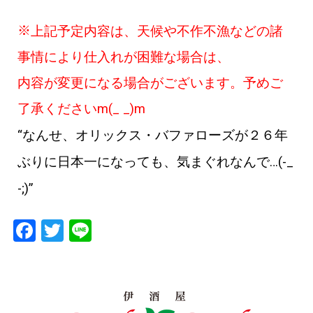
※
上記予定内容は、天候や不作不漁などの諸
事情により仕入れが困難な場合は、
内容が変更になる場合がございます。予めご
了承くださいm(_ _)m
“
なんせ、オリックス・バファローズが２６年
ぶりに日本一になっても、気まぐれなんで
…(-_
-;)”
F
T
Li
a
wi
n
c
tt
e
e
er