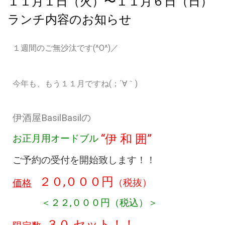
１１月１日（火）〜１１月６日（日）
ランチ内容のお知らせ
１週間のご無沙汰です(^O^)／
今年も、もう１１月ですね(；´∀｀)
伊酒屋BasilBasilの
“伊 和 囲”
お正月用オードブル
ご予約の受付を開始致します！！
２０,０００円
（税抜）
価格
＜２２
,０００円（税込）＞
３０
セット！！