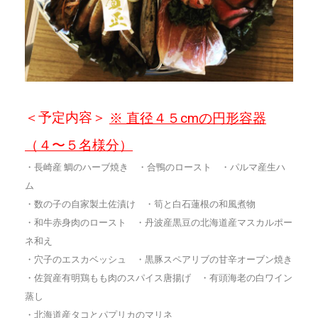
＜予定内容＞
※ 直径４５cmの円形容器
（４〜５名様分）
・長崎産 鯛のハーブ焼き ・合鴨のロースト ・パルマ産生ハ
ム
・数の子の自家製土佐漬け ・筍と白石蓮根の和風煮物
・和牛赤身肉のロースト ・丹波産黒豆の北海道産マスカルポー
ネ和え
・穴子のエスカベッシュ ・黒豚スペアリブの甘辛オーブン焼き
・佐賀産有明鶏もも肉のスパイス唐揚げ ・有頭海老の白ワイン
蒸し
・北海道産タコとパプリカのマリネ