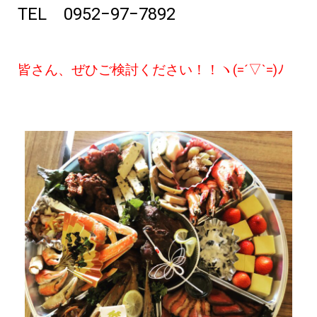
TEL 0952−97−7892
皆さん、ぜひご検討ください！！ヽ(=´▽`=)ﾉ