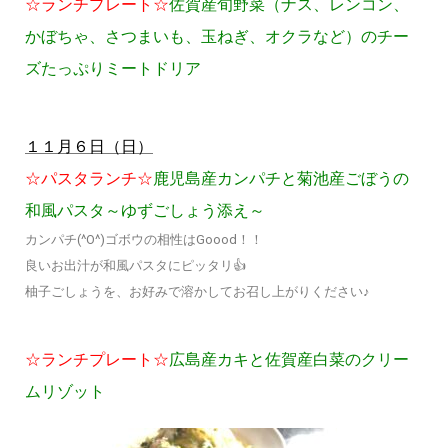
☆ランチプレート☆
佐賀産旬野菜（ナス、レンコン、
かぼちゃ、さつまいも、玉ねぎ、オクラなど）のチー
ズたっぷりミートドリア
１１月６日（日）
☆パスタランチ☆
鹿児島産カンパチと菊池産ごぼうの
和風パスタ～ゆずごしょう添え～
カンパチ(^O^)ゴボウの相性はGoood！！
良いお出汁が和風パスタにピッタリ👍
柚子ごしょうを、お好みで溶かしてお召し上がりください♪
☆ランチプレート☆
広島産カキと佐賀産白菜のクリー
ムリゾット