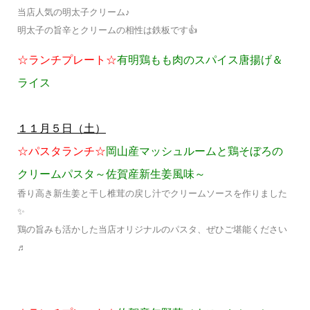
当店人気の明太子クリーム♪
明太子の旨辛とクリームの相性は鉄板です👍
☆ランチプレート☆
有明鶏もも肉のスパイス唐揚げ＆
ライス
１１月５日（土）
☆パスタランチ☆
岡山産マッシュルームと鶏そぼろの
クリームパスタ～佐賀産新生姜風味～
香り高き新生姜と干し椎茸の戻し汁でクリームソースを作りました
✨
鶏の旨みも活かした当店オリジナルのパスタ、ぜひご堪能ください
♬