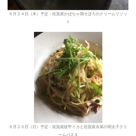
６月２４日（木）予定：佐賀産かぼちゃ鶏そぼろのクリームリゾッ
ト
６月２５日（日）予定：佐賀産紋甲イカと佐賀産水菜の明太子クリ
ームパスタ