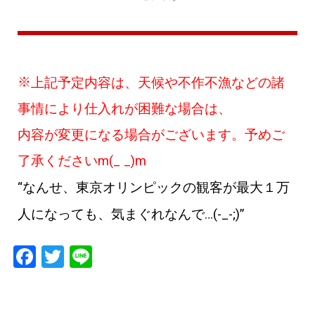
※
上記予定内容は、天候や不作不漁などの諸
事情により仕入れが困難な場合は、
内容が変更になる場合がございます。予めご
了承くださいm(_ _)m
“
なんせ、東京オリンピックの観客が最大１万
人になっても、気まぐれなんで
…(-_-;)”
F
T
Li
a
wi
n
c
tt
e