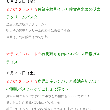
６月２５日（金）
☆パスタランチ☆
佐賀産紋甲イカと佐賀産水菜の明太
子クリームパスタ
当店人気の明太子クリーム♪
明太子の旨辛とクリームの相性は鉄板です👍
今回は、旬の紋甲イカです👍
☆ランチプレート☆
有明鶏もも肉のスパイス唐揚げ＆
ライス
６月２６日（土）
☆パスタランチ☆
鹿児島産カンパチと菊池産新ごぼう
の和風パスタ～ゆずごしょう添え～
夏場が旬のカンパチ(^O^)ゴボウとの相性もGooodです！！
良いお出汁が和風パスタにピッタリ👍
柚子ごしょうを、お好みで溶かしてお召し上がりください♪