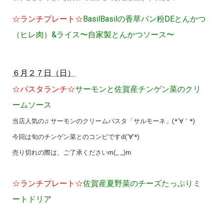
☆ランチプレート☆
BasilBasilの香草パン粉DEとんかつ
（ヒレ肉）&ライス〜自家製とんかつソース〜
６月２７日（日）
☆パスタランチ☆
サーモンと佐賀産チンゲン菜のクリ
ームソース
当店人気の♫ サーモンのクリームパスタ「サルモーネ」(*´∀｀*)
今回は旬のチンゲン菜とのコンビですd(‘∀’*)
売り切れの際は、ご了承くださいm(_ _)m
☆ランチプレート☆
佐賀産夏野菜のチーズたっぷりミ
ートドリア