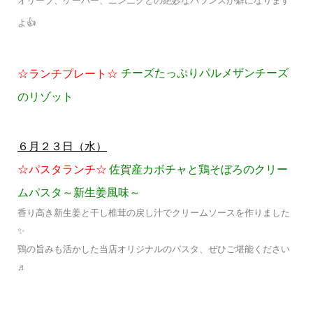
オリーブ、ケーパー、ニンニクとの絶妙なバランスが癖になります
よ👍
チーズたっぷりパルメザンチーズ
☆ランチプレート☆
のリゾット
６月２３日（水）
☆パスタランチ☆
佐賀産カボチャと鶏そぼろのクリー
ムパスタ～新生姜風味～
香り高き新生姜と干し椎茸の戻し汁でクリームソースを作りました
✨
鶏の旨みも活かした当店オリジナルのパスタ、ぜひご堪能ください
♬